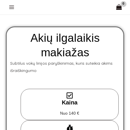
Pereiti
prie
turinio
Akių ilgalaikis
makiažas
Subtilus vokų linijos paryškinimas, kuris suteikia akims
išraiškingumo
Kaina
Nuo 140 €