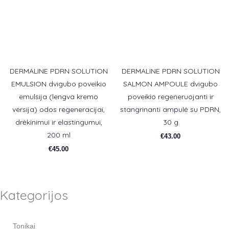
DERMALINE PDRN SOLUTION
DERMALINE PDRN SOLUTION
EMULSION dvigubo poveikio
SALMON AMPOULE dvigubo
emulsija (lengva kremo
poveikio regeneruojanti ir
versija) odos regeneracijai,
stangrinanti ampulė su PDRN,
drėkinimui ir elastingumui,
30 g
200 ml
€
43.00
€
45.00
Kategorijos
Tonikai