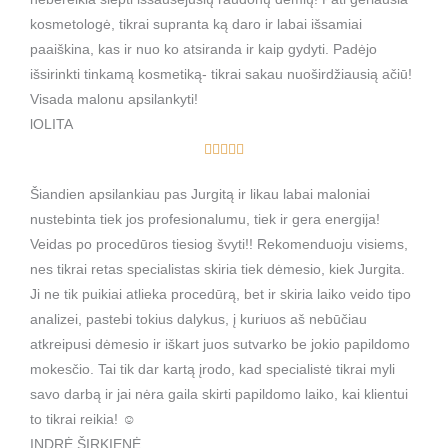
5
kosmetologė, tikrai supranta ką daro ir labai išsamiai
o
paaiškina, kas ir nuo ko atsiranda ir kaip gydyti. Padėjo
u
išsirinkti tinkamą kosmetiką- tikrai sakau nuoširdžiausią ačiū!
t
Visada malonu apsilankyti!
o
lOLITA
f
R





5
a
Šiandien apsilankiau pas Jurgitą ir likau labai maloniai
t
nustebinta tiek jos profesionalumu, tiek ir gera energija!
e
Veidas po procedūros tiesiog švyti!! Rekomenduoju visiems,
d
nes tikrai retas specialistas skiria tiek dėmesio, kiek Jurgita.
5
Ji ne tik puikiai atlieka procedūrą, bet ir skiria laiko veido tipo
o
analizei, pastebi tokius dalykus, į kuriuos aš nebūčiau
u
atkreipusi dėmesio ir iškart juos sutvarko be jokio papildomo
t
mokesčio. Tai tik dar kartą įrodo, kad specialistė tikrai myli
o
savo darbą ir jai nėra gaila skirti papildomo laiko, kai klientui
f
to tikrai reikia! ☺️
5
INDRĖ ŠIRKIENĖ