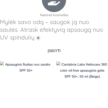
Natūrali kosmetika
Mylėk savo odą – saugok ją nuo
saulės. Atrask efektyvią apsaugą nuo
UV spindulių.☀️
ĮSIGYTI