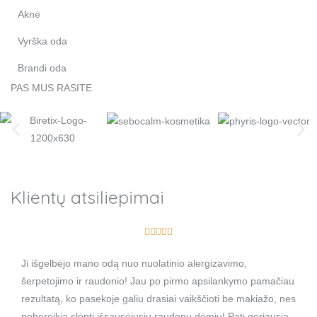
Aknė
Vyrška oda
Brandi oda
PAS MUS RASITE
Klientų atsiliepimai
R





a
Ji išgelbėjo mano odą nuo nuolatinio alergizavimo,
t
šerpetojimo ir raudonio! Jau po pirmo apsilankymo pamačiau
e
rezultatą, ko pasekoje galiu drasiai vaikščioti be makiažo, nes
d
nebereikia slėpti išsausėjusių raudonų dėmių! Pati geriausia