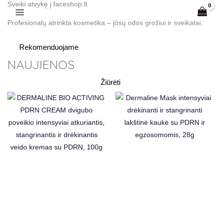
Sveiki atvykę į faceshop.lt
Pereiti
prie
Profesionalų atrinkta kosmetika – jūsų odos grožiui ir sveikatai.
turinio
Rekomenduojame
NAUJIENOS
Žiūrėti