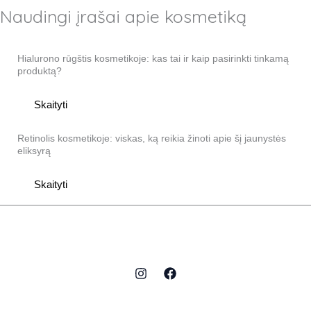
Naudingi įrašai apie kosmetiką
5
Hialurono rūgštis kosmetikoje: kas tai ir kaip pasirinkti tinkamą
produktą?
Skaityti
Retinolis kosmetikoje: viskas, ką reikia žinoti apie šį jaunystės
eliksyrą
Skaityti