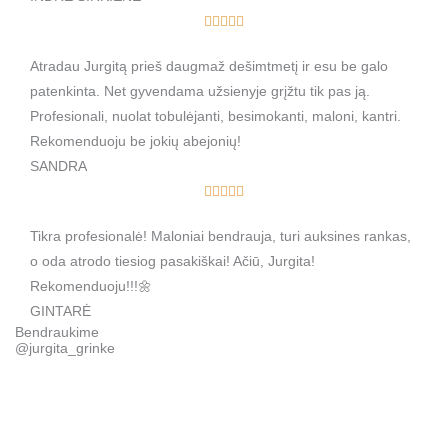
R





a
Atradau Jurgitą prieš daugmaž dešimtmetį ir esu be galo
t
patenkinta. Net gyvendama užsienyje grįžtu tik pas ją.
e
Profesionali, nuolat tobulėjanti, besimokanti, maloni, kantri.
d
Rekomenduoju be jokių abejonių!
5
SANDRA
o
R





u
a
t
Tikra profesionalė! Maloniai bendrauja, turi auksines rankas,
t
o
o oda atrodo tiesiog pasakiškai! Ačiū, Jurgita!
e
f
Rekomenduoju!!!🌼
d
5
GINTARĖ
5
Bendraukime
o
@jurgita_grinke
u
t
o
f