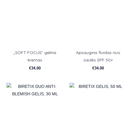
,,SOFT FOCUS” gelinis
Apsauginis fluidas nuo
kremas
saulės SPF 50+
€
34.00
€
34.00