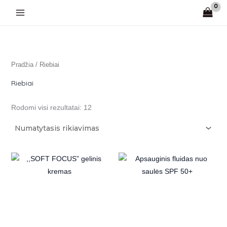
Pereiti
prie
turinio
Pradžia
/ Riebiai
Riebiai
Rodomi visi rezultatai: 12