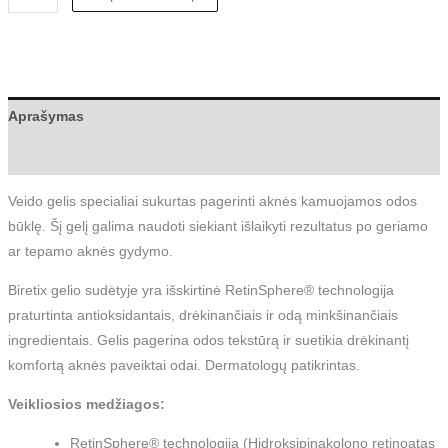
Aprašymas
Atsiliepimai (0)
Veido gelis specialiai sukurtas pagerinti aknės kamuojamos odos
būklę. Šį gelį galima naudoti siekiant išlaikyti rezultatus po geriamo
ar tepamo aknės gydymo.
Biretix gelio sudėtyje yra išskirtinė RetinSphere® technologija
praturtinta antioksidantais, drėkinančiais ir odą minkšinančiais
ingredientais. Gelis pagerina odos tekstūrą ir suetikia drėkinantį
komfortą aknės paveiktai odai. Dermatologų patikrintas.
Veikliosios medžiagos:
RetinSphere® technologija (Hidroksipinakolono retinoatas