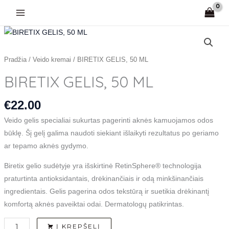
Pereiti
prie
turinio
produkto
kiekis:
BIRETIX
Pradžia
/
Veido kremai
/ BIRETIX GELIS, 50 ML
GELIS,
BIRETIX GELIS, 50 ML
50
ML
€
22.00
Veido gelis specialiai sukurtas pagerinti aknės kamuojamos odos
būklę. Šį gelį galima naudoti siekiant išlaikyti rezultatus po geriamo
ar tepamo aknės gydymo.
Biretix gelio sudėtyje yra išskirtinė RetinSphere® technologija
praturtinta antioksidantais, drėkinančiais ir odą minkšinančiais
ingredientais. Gelis pagerina odos tekstūrą ir suetikia drėkinantį
komfortą aknės paveiktai odai. Dermatologų patikrintas.
Į KREPŠELĮ