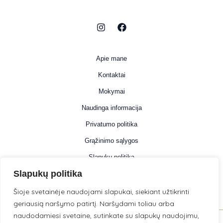
Apie mane
Kontaktai
Mokymai
Naudinga informacija
Privatumo politika
Grąžinimo sąlygos
Slapukų politika
Slapukų politika
Informacija
Šioje svetainėje naudojami slapukai, siekiant užtikrinti
geriausią naršymo patirtį. Naršydami toliau arba
naudodamiesi svetaine, sutinkate su slapukų naudojimu,