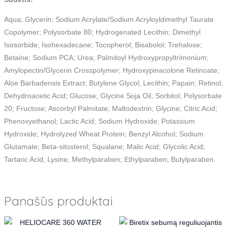
Aqua; Glycerin; Sodium Acrylate/Sodium Acryloyldimethyl Taurate
Copolymer; Polysorbate 80; Hydrogenated Lecithin; Dimethyl
Isosorbide; Isohexadecane; Tocopherol; Bisabolol; Trehalose;
Betaine; Sodium PCA; Urea; Palmitoyl Hydroxypropyltrimonium;
Amylopectin/Glycerin Crosspolymer; Hydroxypinacolone Retinoate;
Aloe Barbadensis Extract; Butylene Glycol; Lecithin; Papain; Retinol;
Dehydroacetic Acid; Glucose; Glycine Soja Oil; Sorbitol; Polysorbate
20; Fructose; Ascorbyl Palmitate; Maltodextrin; Glycine; Citric Acid;
Phenoxyethanol; Lactic Acid; Sodium Hydroxide; Potassium
Hydroxide; Hydrolyzed Wheat Protein; Benzyl Alcohol; Sodium
Glutamate; Beta-sitosterol; Squalane; Malic Acid; Glycolic Acid;
Tartaric Acid; Lysine; Methylparaben; Ethylparaben; Butylparaben.
Panašūs produktai