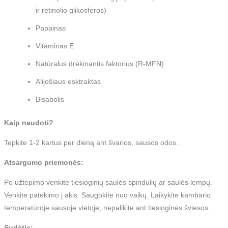
ir retinolio glikosferos)
Papainas
Vitaminas E
Natūralus drėkinantis faktorius (R-MFN)
Alijošiaus esktraktas
Bisabolis
Kaip naudoti?
Tepkite 1-2 kartus per dieną ant švarios, sausos odos.
Atsargumo priemonės:
Po užtepimo venkite tiesioginių saulės spindulių ar saulės lempų.
Venkite patekimo į akis. Saugokite nuo vaikų. Laikykite kambario
temperatūroje sausoje vietoje, nepalikite ant tiesioginės šviesos.
Sudėtis: