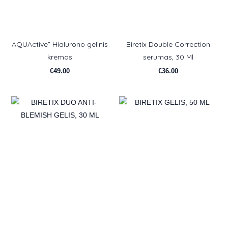
AQUActive” Hialurono gelinis
Biretix Double Correction
kremas
serumas, 30 Ml
€
49.00
€
36.00