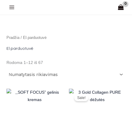
Pereiti
prie
turinio
Pradžia
/ El.parduotuvė
El.parduotuvė
Rodoma 1–12 iš 67
Original
Current
price
price
Sale!
was:
is:
€150.00.
€99.00.