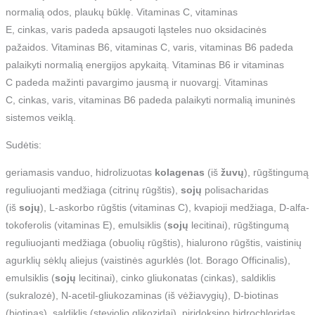
normalią odos, plaukų būklę. Vitaminas C, vitaminas
E, cinkas, varis padeda apsaugoti ląsteles nuo oksidacinės
pažaidos. Vitaminas B6, vitaminas C, varis, vitaminas B6 padeda
palaikyti normalią energijos apykaitą. Vitaminas B6 ir vitaminas
C padeda mažinti pavargimo jausmą ir nuovargį. Vitaminas
C, cinkas, varis, vitaminas B6 padeda palaikyti normalią imuninės
sistemos veiklą.
Sudėtis:
geriamasis vanduo, hidrolizuotas
kolagenas
(iš
žuvų
), rūgštingumą
reguliuojanti medžiaga (citrinų rūgštis),
sojų
polisacharidas
(iš
sojų
), L-askorbo rūgštis (vitaminas C), kvapioji medžiaga, D-alfa-
tokoferolis (vitaminas E), emulsiklis (
sojų
lecitinai), rūgštingumą
reguliuojanti medžiaga (obuolių rūgštis), hialurono rūgštis, vaistinių
agurklių sėklų aliejus (vaistinės agurklės (lot. Borago Officinalis),
emulsiklis (
sojų
lecitinai), cinko gliukonatas (cinkas), saldiklis
(sukralozė), N-acetil-gliukozaminas (iš vėžiavygių), D-biotinas
(biotinas), saldiklis (steviolio glikozidai), piridoksino hidrochloridas