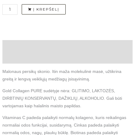
Į KREPŠELĮ
Aprašymas
Atsiliepimai (0)
Malonaus persikų skonio. Itin maža molekulinė masė, užtikrina
greitą ir lengvą veikliųjų medžiagų įsisąvinimą.
Gold Collagen PURE sudėtyje nėra: GLITIMO, LAKTOZĖS,
DIRBTINIŲ KONSERVANTŲ, DAŽIKLIŲ, ALKOHOLIO. Gali būti
vartojamas kaip halalinis maisto papildas.
Vitaminas C padeda palaikyti normalų kolageno, kuris reikalingas
normaliai odos funkcijai, susidarymą. Cinkas padeda palaikyti
normalią odos, nagų, plaukų būklę. Biotinas padeda palaikyti