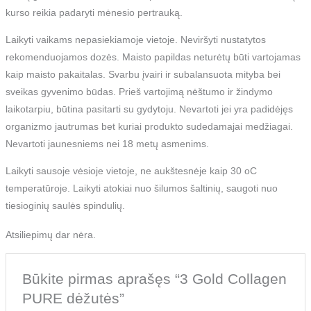
kurso reikia padaryti mėnesio pertrauką.
Laikyti vaikams nepasiekiamoje vietoje. Neviršyti nustatytos
rekomenduojamos dozės. Maisto papildas neturėtų būti vartojamas
kaip maisto pakaitalas. Svarbu įvairi ir subalansuota mityba bei
sveikas gyvenimo būdas. Prieš vartojimą nėštumo ir žindymo
laikotarpiu, būtina pasitarti su gydytoju. Nevartoti jei yra padidėjęs
organizmo jautrumas bet kuriai produkto sudedamajai medžiagai.
Nevartoti jaunesniems nei 18 metų asmenims.
Laikyti sausoje vėsioje vietoje, ne aukštesnėje kaip 30 oC
temperatūroje. Laikyti atokiai nuo šilumos šaltinių, saugoti nuo
tiesioginių saulės spindulių.
Atsiliepimų dar nėra.
Būkite pirmas aprašęs “3 Gold Collagen
PURE dėžutės”