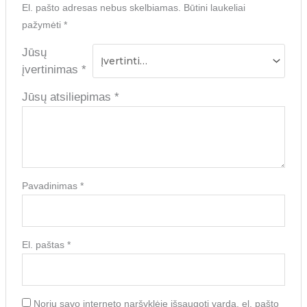
El. pašto adresas nebus skelbiamas.
Būtini laukeliai
pažymėti
*
Jūsų
įvertinimas
*
Jūsų atsiliepimas
*
Pavadinimas
*
El. paštas
*
Noriu savo interneto naršyklėje išsaugoti vardą, el. pašto