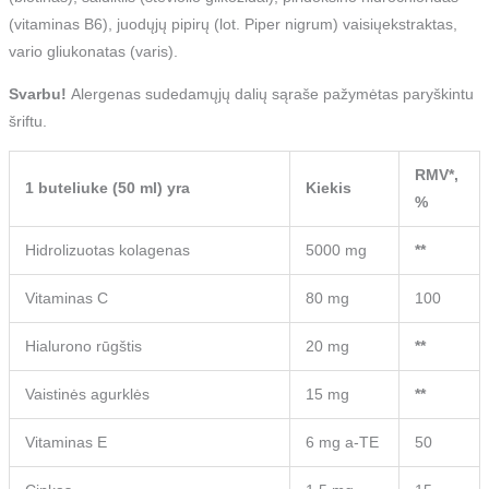
(vitaminas B6), juodųjų pipirų (lot. Piper nigrum) vaisiųekstraktas,
vario gliukonatas (varis).
Svarbu!
Alergenas sudedamųjų dalių sąraše pažymėtas paryškintu
šriftu.
RMV*,
1 buteliuke (50 ml) yra
Kiekis
%
Hidrolizuotas kolagenas
5000 mg
**
Vitaminas C
80 mg
100
Hialurono rūgštis
20 mg
**
Vaistinės agurklės
15 mg
**
Vitaminas E
6 mg a-TE
50