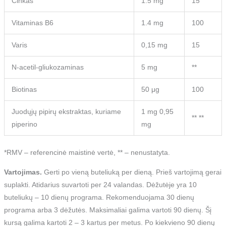
Cinkas
1.5 mg
15
Vitaminas B6
1.4 mg
100
Varis
0,15 mg
15
N-acetil-gliukozaminas
5 mg
**
Biotinas
50 μg
100
Juodųjų pipirų ekstraktas, kuriame
1 mg 0,95
** **
piperino
mg
*RMV – referencinė maistinė vertė, ** – nenustatyta.
Vartojimas.
Gerti po vieną buteliuką per dieną. Prieš vartojimą gerai
suplakti. Atidarius suvartoti per 24 valandas. Dėžutėje yra 10
buteliukų – 10 dienų programa. Rekomenduojama 30 dienų
programa arba 3 dėžutės. Maksimaliai galima vartoti 90 dienų. Šį
kursą galima kartoti 2 – 3 kartus per metus. Po kiekvieno 90 dienų