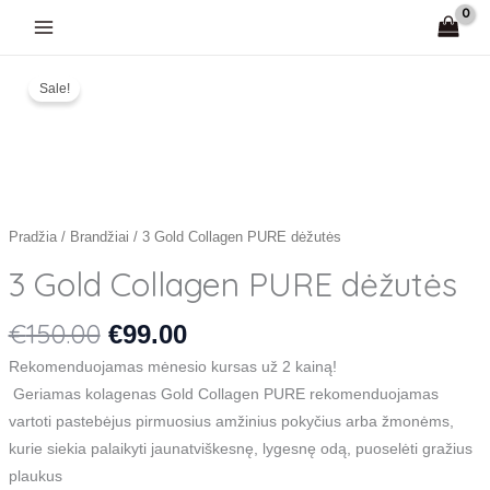
Pereiti
prie
Original
Current
turinio
produkto
price
price
Sale!
kiekis:
was:
is:
3
€150.00.
€99.00.
Gold
Collagen
PURE
dėžutės
Pradžia
/
Brandžiai
/ 3 Gold Collagen PURE dėžutės
3 Gold Collagen PURE dėžutės
€
150.00
€
99.00
Rekomenduojamas mėnesio kursas už 2 kainą!
Geriamas kolagenas Gold Collagen PURE rekomenduojamas
vartoti pastebėjus pirmuosius amžinius pokyčius arba žmonėms,
kurie siekia palaikyti jaunatviškesnę, lygesnę odą, puoselėti gražius
plaukus