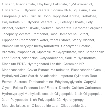
Glycerin, Niacinamide, Ethylhexyl Palmitate, 1,2-Hexanediol,
Glycereth-26, Glyceryl Stearate, Sodium DNA, Squalane, Olea
Europaea (Olive) Fruit Oil, Coco-Caprylate/Caprate, Trehalose,
Polysorbate 60, Glyceryl Stearate SE, Cetearyl Olivate, Cetyl
Alcohol, Sorbitan Olivate, Sorbitan Isostearate, Carbomer, Arginine,
Tocopheryl Acetate, Panthenol, Rosa Damascena Extract,
Hippophae Rhamnoides Water, Yeast Extract, Stearyl Alcohol,
Ammonium Acryloyldimethyltaurate/VP Copolymer, Betaine,
Allantoin, Propanediol, Dipotassium Glycyrrhizate, Aloe Barbadensis
Leaf Extract, Adenosine, Octyldodecanol, Sodium Hyaluronate,
Disodium EDTA, Hydrogenated Lecithin, Ceramide NP,
Madecassoside, Caviar Extract, Maltodextrin, Biosaccharide Gum-1,
Hydrolyzed Corn Starch, Asiaticoside, Imperata Cylindrica Root
Extract, Sucrose, Triethanolamine, Ethylhexylglycerin, Caprylyl
Glycol, Eclipta Prostrata Leaf Extract, Dextrin, Calcium Carbonate,
Hydroxypropyl Methylcellulose, sh-Oligopeptide-1, sh-Oligopeptide-
2, sh-Polypeptide-1, sh-Polypeptide-22. Hydroxypropyl
Methylcellulose, sh-Oligopeptide-1, sh-Oligopeptide-2, sh-