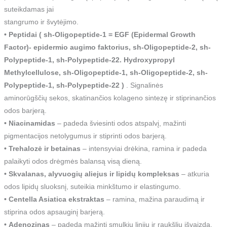
suteikdamas jai
stangrumo ir švytėjimo.
• Peptidai ( sh-Oligopeptide-1 = EGF (Epidermal Growth
Factor)- epidermio augimo faktorius, sh-Oligopeptide-2, sh-
Polypeptide-1, sh-Polypeptide-22. Hydroxypropyl
Methylcellulose, sh-Oligopeptide-1, sh-Oligopeptide-2, sh-
Polypeptide-1, sh-Polypeptide-22 )
. Signalinės
aminorūgščių sekos, skatinančios kolageno sintezę ir stiprinančios
odos barjerą.
• Niacinamidas
– padeda šviesinti odos atspalvį, mažinti
pigmentacijos netolygumus ir stiprinti odos barjerą.
• Trehalozė ir betainas
– intensyviai drėkina, ramina ir padeda
palaikyti odos drėgmės balansą visą dieną.
• Skvalanas, alyvuogių aliejus ir lipidų kompleksas
– atkuria
odos lipidų sluoksnį, suteikia minkštumo ir elastingumo.
• Centella Asiatica ekstraktas
– ramina, mažina paraudimą ir
stiprina odos apsauginį barjerą.
• Adenozinas
– padeda mažinti smulkių linijų ir raukšlių išvaizdą.