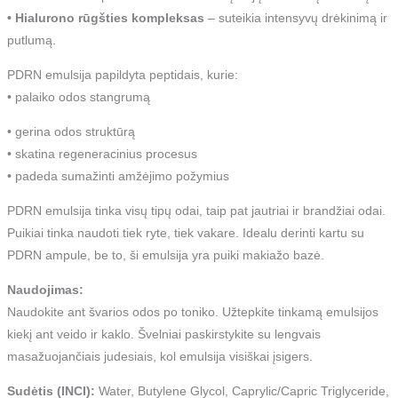
• Hialurono rūgšties kompleksas
– suteikia intensyvų drėkinimą ir
putlumą.
PDRN emulsija papildyta peptidais, kurie:
• palaiko odos stangrumą
• gerina odos struktūrą
• skatina regeneracinius procesus
• padeda sumažinti amžėjimo požymius
PDRN emulsija tinka visų tipų odai, taip pat jautriai ir brandžiai odai.
Puikiai tinka naudoti tiek ryte, tiek vakare. Idealu derinti kartu su
PDRN ampule, be to, ši emulsija yra puiki makiažo bazė.
Naudojimas:
Naudokite ant švarios odos po toniko. Užtepkite tinkamą emulsijos
kiekį ant veido ir kaklo. Švelniai paskirstykite su lengvais
masažuojančiais judesiais, kol emulsija visiškai įsigers.
Sudėtis (INCI):
Water, Butylene Glycol, Caprylic/Capric Triglyceride,