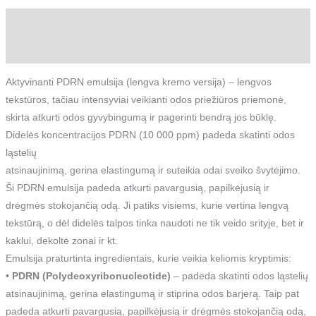
Aprašymas
Atsiliepimai (0)
Aktyvinanti PDRN emulsija (lengva kremo versija) – lengvos
tekstūros, tačiau intensyviai veikianti odos priežiūros priemonė,
skirta atkurti odos gyvybingumą ir pagerinti bendrą jos būklę.
Didelės koncentracijos PDRN (10 000 ppm) padeda skatinti odos
ląstelių
atsinaujinimą, gerina elastingumą ir suteikia odai sveiko švytėjimo.
Ši PDRN emulsija padeda atkurti pavargusią, papilkėjusią ir
drėgmės stokojančią odą. Ji patiks visiems, kurie vertina lengvą
tekstūrą, o dėl didelės talpos tinka naudoti ne tik veido srityje, bet ir
kaklui, dekoltė zonai ir kt.
Emulsija praturtinta ingredientais, kurie veikia keliomis kryptimis:
• PDRN (Polydeoxyribonucleotide)
– padeda skatinti odos ląstelių
atsinaujinimą, gerina elastingumą ir stiprina odos barjerą. Taip pat
padeda atkurti pavargusią, papilkėjusią ir drėgmės stokojančią odą,