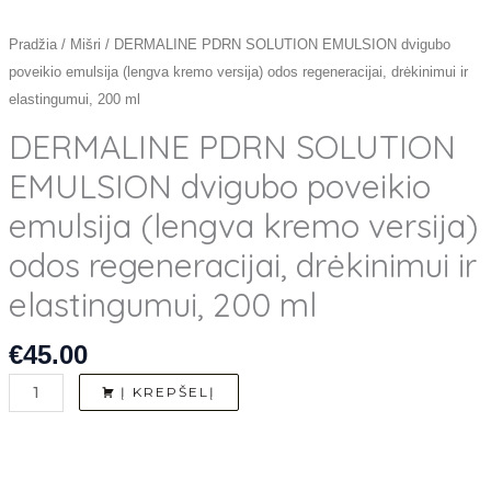
ir
elastingumui,
Pradžia
/
Mišri
/ DERMALINE PDRN SOLUTION EMULSION dvigubo
200
poveikio emulsija (lengva kremo versija) odos regeneracijai, drėkinimui ir
ml
elastingumui, 200 ml
DERMALINE PDRN SOLUTION
EMULSION dvigubo poveikio
emulsija (lengva kremo versija)
odos regeneracijai, drėkinimui ir
elastingumui, 200 ml
€
45.00
Į KREPŠELĮ