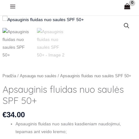
Pereiti
prie
turinio
produkto
kiekis:
Apsauginis
fluidas
nuo
saulės
SPF
50+
Pradžia
/
Apsauga nuo saulės
/ Apsauginis fluidas nuo saulės SPF 50+
Apsauginis fluidas nuo saulės
SPF 50+
€
34.00
Apsauginis fluidas nuo saulės kasdieniam naudojimui,
tepamas ant veido kremo;