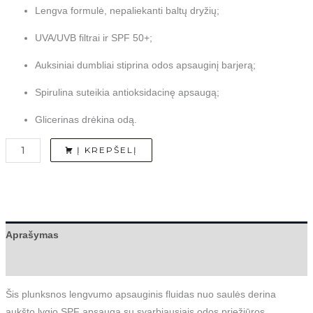
Lengva formulė, nepaliekanti baltų dryžių;
UVA/UVB filtrai ir SPF 50+;
Auksiniai dumbliai stiprina odos apsauginį barjerą;
Spirulina suteikia antioksidacinę apsaugą;
Glicerinas drėkina odą.
Į KREPŠELĮ
Aprašymas
Atsiliepimai (0)
Šis plunksnos lengvumo apsauginis fluidas nuo saulės derina
aukšto lygio SPF apsaugą su svarbiausiais odos priežiūros