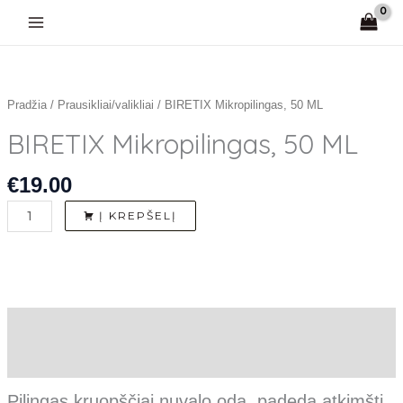
Pereiti
prie
turinio
produkto
kiekis:
BIRETIX
Pradžia
/
Prausikliai/valikliai
/ BIRETIX Mikropilingas, 50 ML
Mikropilingas,
BIRETIX Mikropilingas, 50 ML
50
ML
€
19.00
Į KREPŠELĮ
Aprašymas
Atsiliepimai (0)
Pilingas kruopščiai nuvalo odą, padeda atkimšti