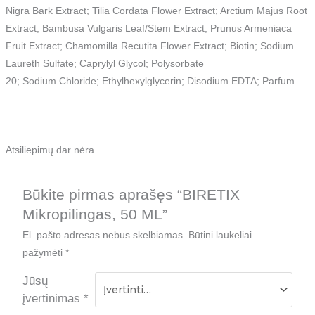
Nigra Bark Extract; Tilia Cordata Flower Extract; Arctium Majus Root
Extract; Bambusa Vulgaris Leaf/Stem Extract; Prunus Armeniaca
Fruit Extract; Chamomilla Recutita Flower Extract; Biotin; Sodium
Laureth Sulfate; Caprylyl Glycol; Polysorbate
20; Sodium Chloride; Ethylhexylglycerin; Disodium EDTA; Parfum.
Atsiliepimų dar nėra.
Būkite pirmas aprašęs “BIRETIX
Mikropilingas, 50 ML”
El. pašto adresas nebus skelbiamas.
Būtini laukeliai
pažymėti
*
Jūsų
įvertinimas
*