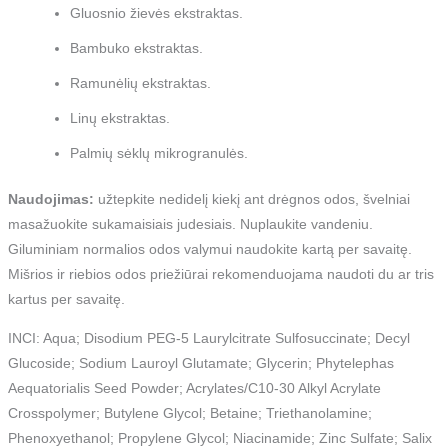
Gluosnio žievės ekstraktas.
Bambuko ekstraktas.
Ramunėlių ekstraktas.
Linų ekstraktas.
Palmių sėklų mikrogranulės.
Naudojimas:
užtepkite nedidelį kiekį ant drėgnos odos, švelniai
masažuokite sukamaisiais judesiais. Nuplaukite vandeniu.
Giluminiam normalios odos valymui naudokite kartą per savaitę.
Mišrios ir riebios odos priežiūrai rekomenduojama naudoti du ar tris
kartus per savaitę.
INCI: Aqua; Disodium PEG-5 Laurylcitrate Sulfosuccinate; Decyl
Glucoside; Sodium Lauroyl Glutamate; Glycerin; Phytelephas
Aequatorialis Seed Powder; Acrylates/C10-30 Alkyl Acrylate
Crosspolymer; Butylene Glycol; Betaine; Triethanolamine;
Phenoxyethanol; Propylene Glycol; Niacinamide; Zinc Sulfate; Salix