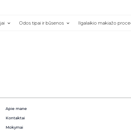
jai
Odos tipai ir būsenos
Ilgalaikio makiažo proc
Apie mane
Kontaktai
Mokymai