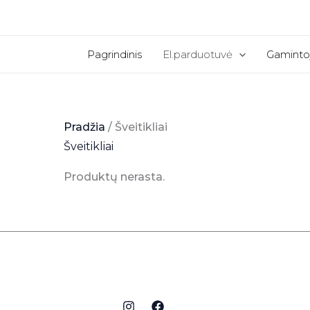
Pereiti
prie
turinio
Pagrindinis
El.parduotuvė
Gaminto
Pradžia
/ Šveitikliai
Šveitikliai
Produktų nerasta.