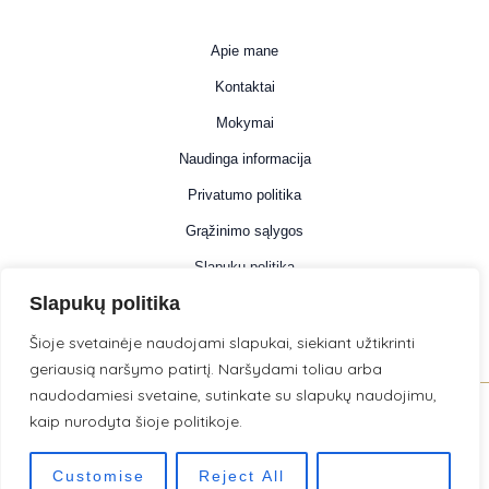
Apie mane
Kontaktai
Mokymai
Naudinga informacija
Privatumo politika
Grąžinimo sąlygos
Slapukų politika
Slapukų politika
Informacija
Šioje svetainėje naudojami slapukai, siekiant užtikrinti
geriausią naršymo patirtį. Naršydami toliau arba
naudodamiesi svetaine, sutinkate su slapukų naudojimu,
kaip nurodyta šioje politikoje.
© 2026 . Powered by LilijaDigital .
Customise
Reject All
Accept All