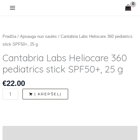
Pereiti
prie
turinio
produkto
kiekis:
Cantabria
Pradžia
/
Apsauga nuo saulės
/ Cantabria Labs Heliocare 360 pediatrics
Labs
stick SPF50+, 25 g
Heliocare
Cantabria Labs Heliocare 360
360
pediatrics stick SPF50+, 25 g
pediatrics
stick
€
22.00
SPF50+,
25
Į KREPŠELĮ
g
Aprašymas