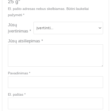
25 g”
El. pašto adresas nebus skelbiamas.
Būtini laukeliai
pažymėti
*
Jūsų
įvertinimas
*
Jūsų atsiliepimas
*
Pavadinimas
*
El. paštas
*