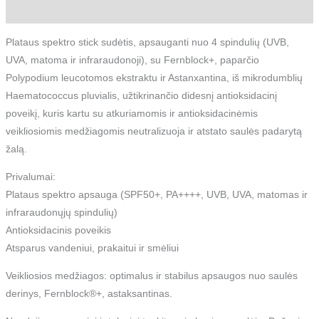
Atsiliepimai (0)
Plataus spektro stick sudėtis, apsauganti nuo 4 spindulių (UVB,
UVA, matoma ir infraraudonoji), su Fernblock+, paparčio
Polypodium leucotomos ekstraktu ir Astanxantina, iš mikrodumblių
Haematococcus pluvialis, užtikrinančio didesnį antioksidacinį
poveikį, kuris kartu su atkuriamomis ir antioksidacinėmis
veikliosiomis medžiagomis neutralizuoja ir atstato saulės padarytą
žalą.
Privalumai:
Plataus spektro apsauga (SPF50+, PA++++, UVB, UVA, matomas ir
infraraudonųjų spindulių)
Antioksidacinis poveikis
Atsparus vandeniui, prakaitui ir smėliui
Veikliosios medžiagos: optimalus ir stabilus apsaugos nuo saulės
derinys, Fernblock®+, astaksantinas.