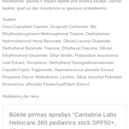
Naudojimas: gausiai ir tolygiai tepkite prie buvimą saulėje. Dažnai
tepkite, ypač po ilgo maudymosi ar gausaus prakaitavimo.
Sudėtis:
Coco-Caprylate/ Caprate; Dicaprylyl Carbonate; Bis-
Ethylhexyloxyphenol Methoxyphenyl Triazine; Diethylamino
Hydroxybenzoyl Hexyl Benzoate; Dibutyl Lauroyl Glutamide;
Diethylhexyl Butamido Triazone; Ethylhexyl Triazone; Dibutyl
Ethylhexanoyl Glutamide; Ethyl Vanillin; Polypodium leucotomos
Leaf Extract; Tocopherol; Diethylhexyl Syringylidenemalonate;
Caprylic/Capric Triglyceride; Haematococcus pluvialis Extract;
Propylene Glycol; Maltodextrin; Lecithin; Silica; Ascorbyl Palmitate;
Rosmarinus officinalis Flower/Leaf/Stem Extract.
Atsiliepimų dar nėra.
Būkite pirmas aprašęs “Cantabria Labs
Heliocare 360 pediatrics stick SPF50+,