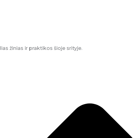
s žinias ir praktikos šioje srityje.