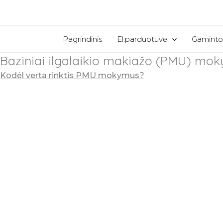
Pereiti
prie
turinio
Pagrindinis
El.parduotuvė
Gaminto
Baziniai ilgalaikio makiažo (PMU) moky
Kodėl verta rinktis PMU mokymus?