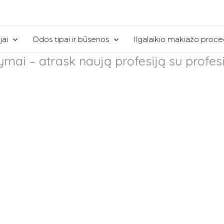
jai
Odos tipai ir būsenos
Ilgalaikio makiažo proc
mai – atrask naują profesiją su profes