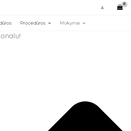
edūros
Procedūros
Mokymai
ionalu!