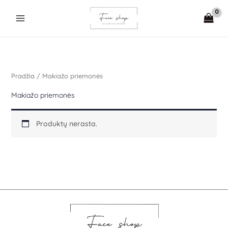
Pereiti
prie
turinio
Pradžia
/ Makiažo priemonės
Makiažo priemonės
Produktų nerasta.