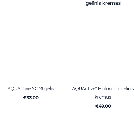
AQUActive SOMI gelis
AQUActive” Hialurono gelini
kremas
€
33.00
€
49.00