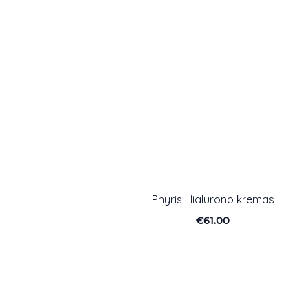
Phyris Hialurono kremas
€
61.00