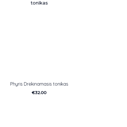
s
Phyris Drėkinamasis tonikas
€
32.00