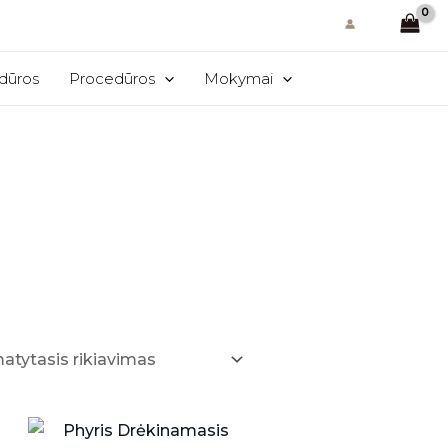
edūros
Procedūros
Mokymai