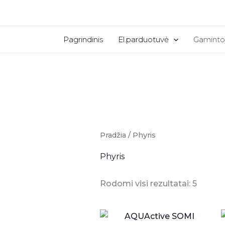
Pereiti
prie
turinio
Pagrindinis
El.parduotuvė
Gaminto
Pradžia
/ Phyris
Phyris
Rodomi visi rezultatai: 5