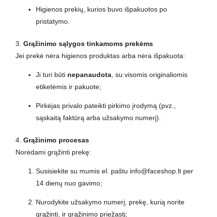
Higienos prekių, kurios buvo išpakuotos po
pristatymo.
3.
Grąžinimo sąlygos tinkamoms prekėms
Jei prekė nėra higienos produktas arba nėra išpakuota:
Ji turi būti
nepanaudota
, su visomis originaliomis
etiketėmis ir pakuote;
Pirkėjas privalo pateikti pirkimo įrodymą (pvz.,
sąskaitą faktūrą arba užsakymo numerį).
4.
Grąžinimo procesas
Norėdami grąžinti prekę:
Susisiekite su mumis el. paštu info@faceshop.lt per
14 dienų nuo gavimo;
Nurodykite užsakymo numerį, prekę, kurią norite
grąžinti, ir grąžinimo priežastį;