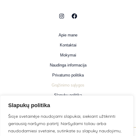
Apie mane
Kontaktai
Mokymai
Naudinga informacija
Privatumo politika
Grąžinimo sąlygos
Slapukų politika
Slapukų politika
Informacija
Šioje svetainėje naudojami slapukai, siekiant užtikrinti
geriausią naršymo patirtį. Naršydami toliau arba
naudodamiesi svetaine, sutinkate su slapukų naudojimu,