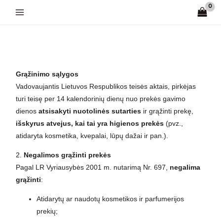
Pereiti
prie
turinio
Grąžinimo sąlygos
Vadovaujantis Lietuvos Respublikos teisės aktais, pirkėjas
turi teisę per 14 kalendorinių dienų nuo prekės gavimo
dienos
atsisakyti nuotolinės sutarties
ir grąžinti prekę,
išskyrus atvejus, kai tai yra higienos prekės
(pvz.,
atidaryta kosmetika, kvepalai, lūpų dažai ir pan.).
2.
Negalimos grąžinti prekės
Pagal LR Vyriausybės 2001 m. nutarimą Nr. 697,
negalima
grąžinti
:
Atidarytų ar naudotų kosmetikos ir parfumerijos
prekių;