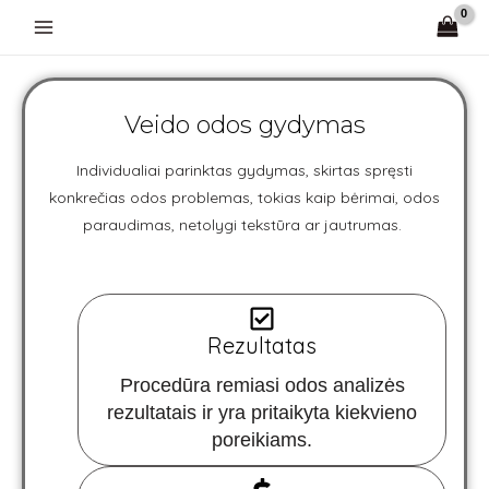
Pereiti
prie
turinio
Veido odos gydymas
Individualiai parinktas gydymas, skirtas spręsti
konkrečias odos problemas, tokias kaip bėrimai, odos
paraudimas, netolygi tekstūra ar jautrumas.
Rezultatas
Procedūra remiasi odos analizės
rezultatais ir yra pritaikyta kiekvieno
poreikiams.