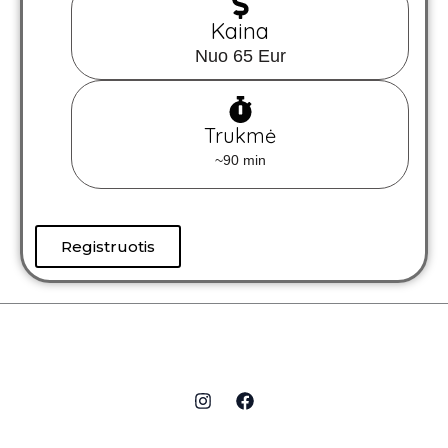
Kaina
Nuo 65 Eur
Trukmė
~90 min
Registruotis