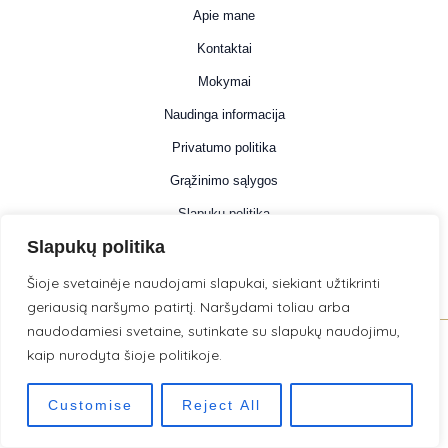
Apie mane
Kontaktai
Mokymai
Naudinga informacija
Privatumo politika
Grąžinimo sąlygos
Slapukų politika
Slapukų politika
Informacija
Šioje svetainėje naudojami slapukai, siekiant užtikrinti
geriausią naršymo patirtį. Naršydami toliau arba
naudodamiesi svetaine, sutinkate su slapukų naudojimu,
kaip nurodyta šioje politikoje.
© 2026 . Powered by LilijaDigital .
Customise
Reject All
Accept All