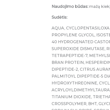
Naudojimo būdas:
mažą kiekį 
Sudėtis:
AQUA, CYCLOPENTASILOXAN
PROPYLENE GLYCOL, ISOSTE
40 HYDROGENATED CASTOR 
SUPEROXIDE DISMUTASE, R
TETRAPEPTIDE-7, METHYLS
BRAN PROTEIN, HESPERIDI
DIPEPTIDE-2, CITRUS AURA
PALMITOYL DIPEPTIDE-5 D
HYDROXYTHREONINE, CYCL
ACRYLOYLDIMETHYLTAURATE
TITANIUM DIOXIDE, TRIET
CROSSPOLYMER, BHT, GLYC