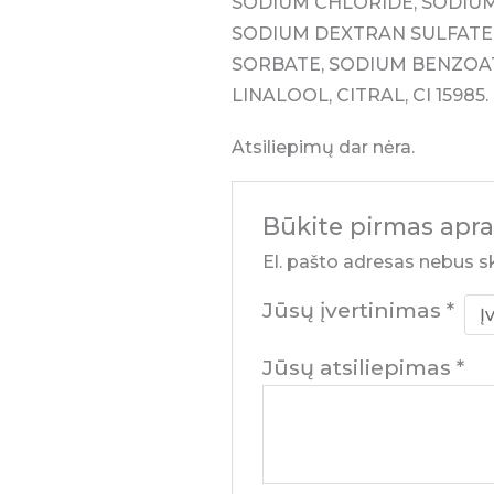
SODIUM CHLORIDE, SODIUM
SODIUM DEXTRAN SULFATE
SORBATE, SODIUM BENZOAT
LINALOOL, CITRAL, CI 15985.
Atsiliepimų dar nėra.
Būkite pirmas ap
El. pašto adresas nebus s
Jūsų įvertinimas
*
Jūsų atsiliepimas
*