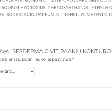
 CHOLATE, SODIUM CITRATE, CHLORHEXIDINE DIGLU
, SODIUM HYDROXIDE, PHENOXYETHANOL, ETHYLHE
E, SORBIC ACID, PARFUM, CITRONELLYL METHYLCR
rašęs “SESDERMA C-VIT PAAKIŲ KONTŪRO 
kelbiamas.
Būtini laukeliai pažymėti
*