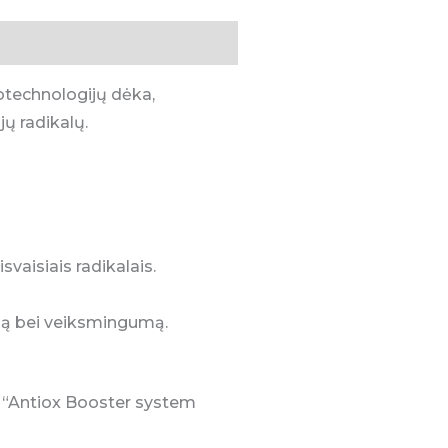
technologijų dėka,
ų radikalų.
svaisiais radikalais.
rbą bei veiksmingumą.
s “Antiox Booster system