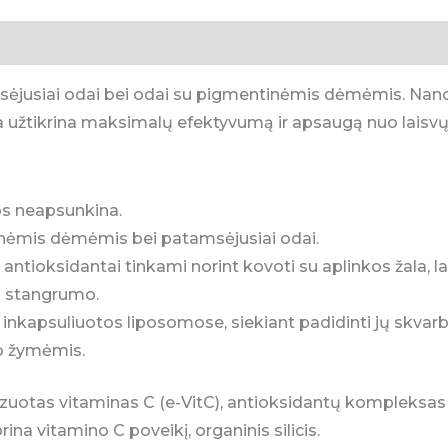
ėjusiai odai bei odai su pigmentinėmis dėmėmis. Nano
a užtikrina maksimalų efektyvumą ir apsaugą nuo laisvųj
os neapsunkina.
nėmis dėmėmis bei patamsėjusiai odai.
ntioksidantai tinkami norint kovoti su aplinkos žala, lai
i stangrumo.
inkapsuliuotos liposomose, siekiant padidinti jų skva
o žymėmis.
izuotas vitaminas C (e-VitC), antioksidantų kompleksa
rina vitamino C poveikį, organinis silicis.