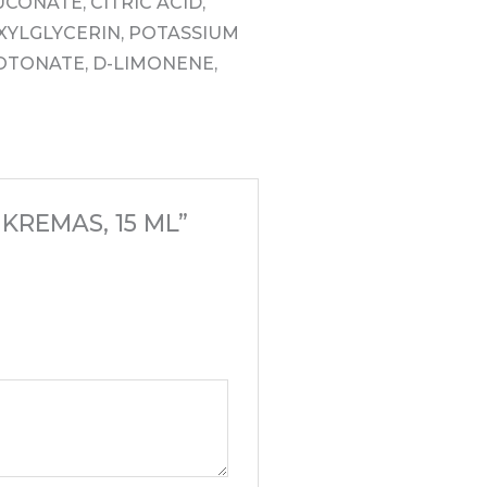
CONATE, CITRIC ACID,
XYLGLYCERIN, POTASSIUM
OTONATE, D-LIMONENE,
KREMAS, 15 ML”