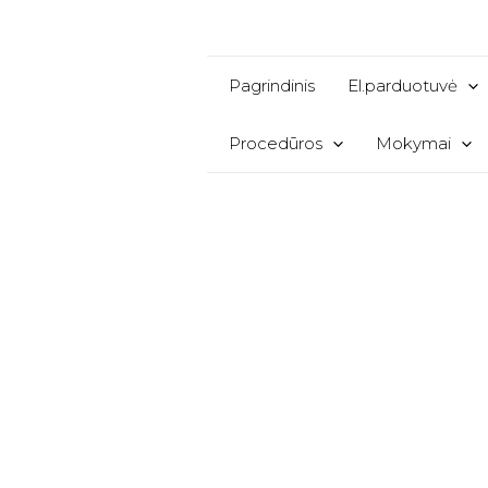
Pereiti
prie
turinio
Pagrindinis
El.parduotuvė
Procedūros
Mokymai