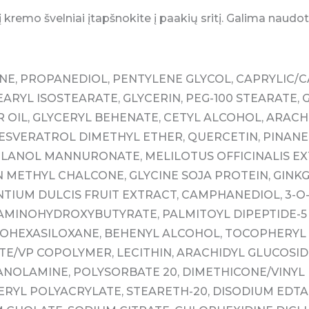
kremo švelniai įtapšnokite į paakių sritį. Galima naudoti 
E, PROPANEDIOL, PENTYLENE GLYCOL, CAPRYLIC/CA
ARYL ISOSTEARATE, GLYCERIN, PEG-100 STEARATE, 
OIL, GLYCERYL BEHENATE, CETYL ALCOHOL, ARACH
ESVERATROL DIMETHYL ETHER, QUERCETIN, PINANE
ILANOL MANNURONATE, MELILOTUS OFFICINALIS EX
N METHYL CHALCONE, GLYCINE SOJA PROTEIN, GINKG
NTIUM DULCIS FRUIT EXTRACT, CAMPHANEDIOL, 3-O
IAMINOHYDROXYBUTYRATE, PALMITOYL DIPEPTIDE-
OHEXASILOXANE, BEHENYL ALCOHOL, TOCOPHERYL
/VP COPOLYMER, LECITHIN, ARACHIDYL GLUCOSIDE
HANOLAMINE, POLYSORBATE 20, DIMETHICONE/VINYL
ERYL POLYACRYLATE, STEARETH-20, DISODIUM EDTA