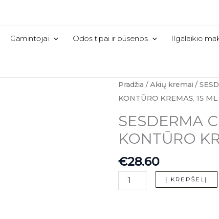
Gamintojai
Odos tipai ir būsenos
Ilgalaikio m
produkto
Pradžia
/
Akių kremai
/ SES
kiekis:
KONTŪRO KREMAS, 15 ML
SESDERMA
SESDERMA C-
C-
KONTŪRO KR
VIT
PAAKIŲ
€
28.60
KONTŪRO
KREMAS,
Į KREPŠELĮ
15
ML