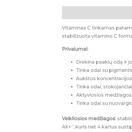
Aprašymas
Atsiliepimai (0)
Vitaminas C tinkamas patams
stabilizuota vitamino C form
Privalumai:
Drėkina paakių odą ir j
Tinka odai su pigmenti
Aukštos koncentracijos a
Tinka odai, stokojančia
Aktyviosios medžiagos 
Tinka odai su nuovargi
Veikliosios medžiagos:
stabil
AX+”, kuris net 4 kartus sustip