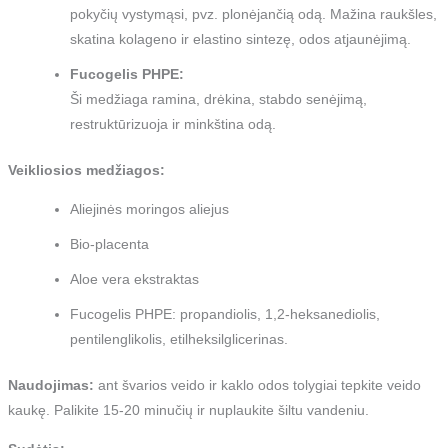
pokyčių vystymąsi, pvz. plonėjančią odą. Mažina raukšles,
skatina kolageno ir elastino sintezę, odos atjaunėjimą.
Fucogelis PHPE:
Ši medžiaga ramina, drėkina, stabdo senėjimą,
restruktūrizuoja ir minkština odą.
Veikliosios medžiagos:
Aliejinės moringos aliejus
Bio-placenta
Aloe vera ekstraktas
Fucogelis PHPE: propandiolis, 1,2-heksanediolis,
pentilenglikolis, etilheksilglicerinas.
Naudojimas:
ant švarios veido ir kaklo odos tolygiai tepkite veido
kaukę. Palikite 15-20 minučių ir nuplaukite šiltu vandeniu.