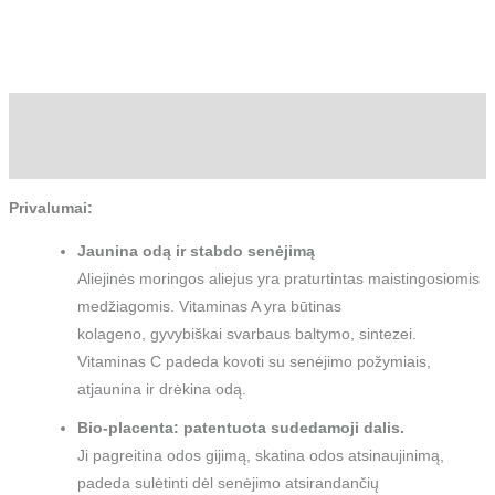
Aprašymas
Atsiliepimai (0)
Privalumai:
Jaunina odą ir stabdo senėjimą
Aliejinės moringos aliejus yra praturtintas maistingosiomis
medžiagomis. Vitaminas A yra būtinas
kolageno, gyvybiškai svarbaus baltymo, sintezei.
Vitaminas C padeda kovoti su senėjimo požymiais,
atjaunina ir drėkina odą.
Bio-placenta: patentuota sudedamoji dalis.
Ji pagreitina odos gijimą, skatina odos atsinaujinimą,
padeda sulėtinti dėl senėjimo atsirandančių