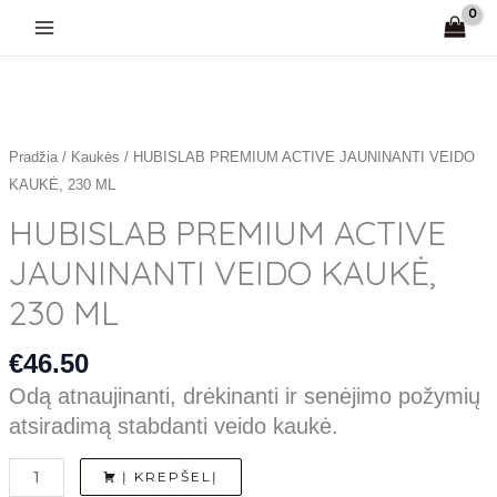
Pereiti
prie
turinio
produkto
kiekis:
HUBISLAB
PREMIUM
Pradžia
/
Kaukės
/ HUBISLAB PREMIUM ACTIVE JAUNINANTI VEIDO
ACTIVE
KAUKĖ, 230 ML
JAUNINANTI
HUBISLAB PREMIUM ACTIVE
VEIDO
JAUNINANTI VEIDO KAUKĖ,
KAUKĖ,
230
230 ML
ML
€
46.50
Odą atnaujinanti, drėkinanti ir senėjimo požymių
atsiradimą stabdanti veido kaukė.
Į KREPŠELĮ