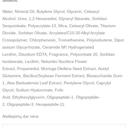
Sudėtis:
Water, Mineral Oil, Butylene Glycol, Glycerin, Cetearyl
Alcohol, Urea, 1,2-Hexanediol, Glyceryl Stearate, Sorbitan
Sesquioleate, Polyacrylate-13, Mica, Cetearyl Olivate, Titanium
Dioxide, Sorbitan Olivate, Acrylates/C10-30 Alkyl Acrylate
Crosspolymer, Chlorphenesin, Tromethamine, Polyisobutene, Dipot
assium Glycyrrhizate, Ceramide NP, Hydrogenated
Lecithin, Disodium EDTA, Fragrance, Polysorbate 20, Sorbitan
Isostearate, Lecithin, Nelumbo Nucifera Flower
Extract, Propanediol, Moringa Oleifera Seed Extract, Acetyl
Glutamine, Bacillus/Soybean Ferment Extract, Biosaccharide Gum-
1, Aloe Barbadensis Leaf Extract, Pentylene Glycol, Caprylyl
Glycol, Sodium Hyaluronate, Folic
Acid, Ethylhexylglycerin, Oligopeptide-1, Oligopeptide-
2, Oligopeptide-3, Hexapeptide-11.
Atsiliepimų dar nėra.