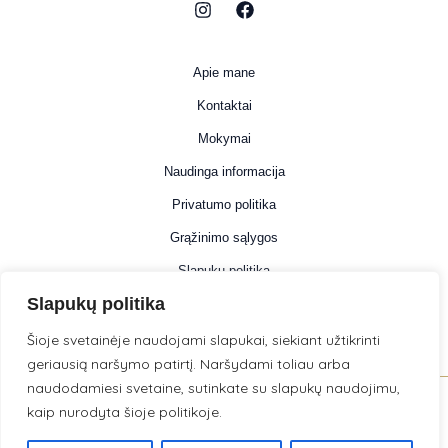
Apie mane
Kontaktai
Mokymai
Naudinga informacija
Privatumo politika
Grąžinimo sąlygos
Slapukų politika
Slapukų politika
Informacija
Šioje svetainėje naudojami slapukai, siekiant užtikrinti
geriausią naršymo patirtį. Naršydami toliau arba
naudodamiesi svetaine, sutinkate su slapukų naudojimu,
kaip nurodyta šioje politikoje.
© 2026 . Powered by LilijaDigital .