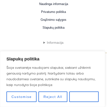
Naudinga informacija
Privatumo politika
Grąžinimo sąlygos
Slapukų politika
Informacija
Slapukų politika
© 2026 . Powered by LilijaDigital .
Šioje svetainėje naudojami slapukai, siekiant užtikrinti
geriausią naršymo patirtį. Naršydami toliau arba
naudodamiesi svetaine, sutinkate su slapukų naudojimu,
kaip nurodyta šioje politikoje.
Customise
Reject All
Accept All