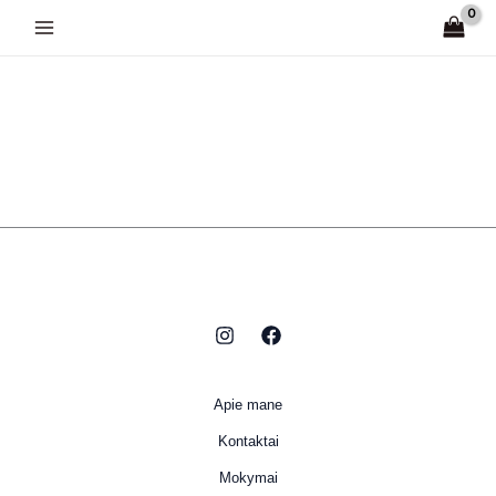
Pereiti
prie
turinio
Apie mane
Kontaktai
Mokymai