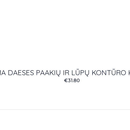
A DAESES PAAKIŲ IR LŪPŲ KONTŪRO 
€
31.80