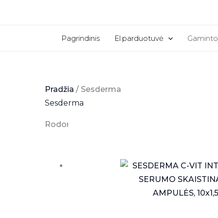
Pereiti
prie
turinio
Pagrindinis
El.parduotuvė
Gaminto
Pradžia
/ Sesderma
Sesderma
Rodoma 1–12 iš 14