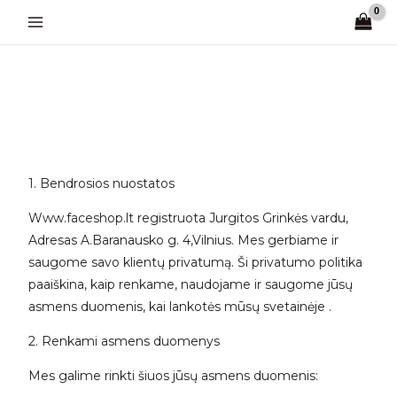
Pereiti
prie
turinio
1. Bendrosios nuostatos
Www.faceshop.lt registruota Jurgitos Grinkės vardu,
Adresas A.Baranausko g. 4,Vilnius. Mes gerbiame ir
saugome savo klientų privatumą. Ši privatumo politika
paaiškina, kaip renkame, naudojame ir saugome jūsų
asmens duomenis, kai lankotės mūsų svetainėje .
2. Renkami asmens duomenys
Mes galime rinkti šiuos jūsų asmens duomenis: