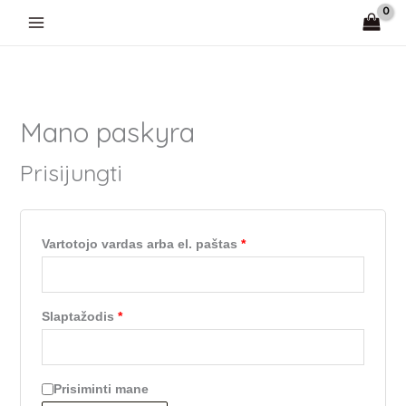
Pereiti
Privalomas
Privalomas
prie
turinio
Mano paskyra
Prisijungti
Vartotojo vardas arba el. paštas
*
Slaptažodis
*
Prisiminti mane